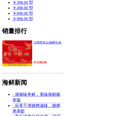
￥398.00
型
￥498.00
型
￥698.00
型
￥998.00
型
销量排行
2188型舟山海鲜礼包
￥2188.00
海鲜新闻
· 湖海味争鲜，美味海鲜糯
米饭
· 乐享干净烧烤滋味，烧烤
串串虾