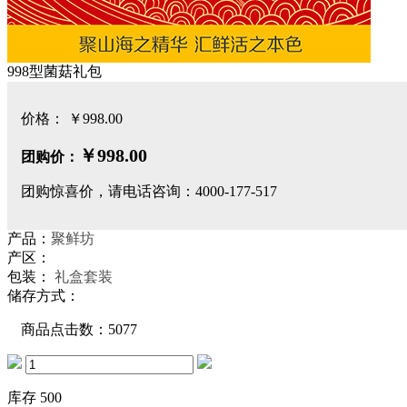
998型菌菇礼包
价格：
￥998.00
￥998.00
团购价：
团购惊喜价，请电话咨询：4000-177-517
产品：
聚鲜坊
产区：
包装：
礼盒套装
储存方式：
商品点击数：5077
库存 500