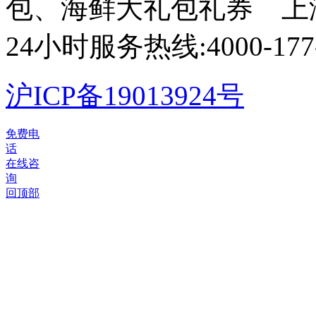
包、海鲜大礼包礼券 上
24小时服务热线:4000-177-
沪ICP备19013924号
©
免费电
2012-
话
2026
在线咨
聚
询
鲜
回顶部
坊
版
权
所
有，
并
保
留