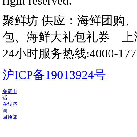
right reserved.
聚鲜坊 供应：海鲜团购
包、海鲜大礼包礼券 上
24小时服务热线:4000-177-
沪ICP备19013924号
©
免费电
2012-
话
2026
在线咨
聚
询
鲜
回顶部
坊
版
权