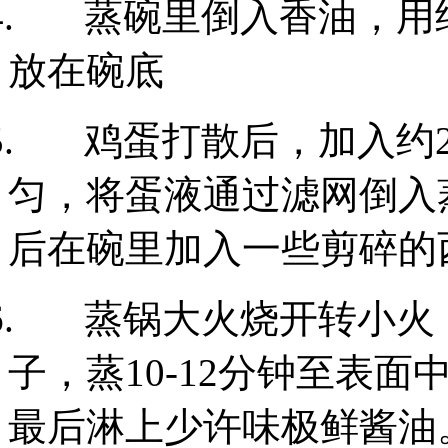
.
蒸碗里倒入香油，用
放在碗底
.
鸡蛋打散后，加入约
匀，将蛋液通过滤网倒入
后在碗里加入一些剪碎的
.
蒸锅大火烧开转小火
子，蒸
10-12
分钟至表面
最后淋上少许味极鲜酱油