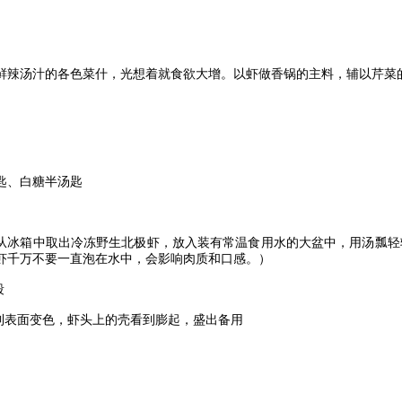
鲜辣汤汁的各色菜什，光想着就食欲大增。以虾做香锅的主料，辅以芹菜
匙、白糖半汤匙
从冰箱中取出冷冻野生北极虾，放入装有常温食用水的大盆中，用汤瓢轻
虾千万不要一直泡在水中，会影响肉质和口感。）
段
到表面变色，虾头上的壳看到膨起，盛出备用