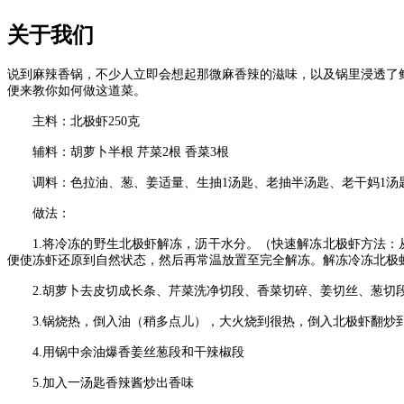
关于我们
说到麻辣香锅，不少人立即会想起那微麻香辣的滋味，以及锅里浸透了
便来教你如何做这道菜。
主料：北极虾
250
克
辅料：胡萝卜半根 芹菜
2
根 香菜
3
根
调料：色拉油、葱、姜适量、生抽
1
汤匙、老抽半汤匙、老干妈
1
汤
做法：
1.
将冷冻的野生北极虾解冻，沥干水分。（快速解冻北极虾方法：
便使冻虾还原到自然状态，然后再常温放置至完全解冻。解冻冷冻北极
2.
胡萝卜去皮切成长条、芹菜洗净切段、香菜切碎、姜切丝、葱切
3.
锅烧热，倒入油（稍多点儿），大火烧到很热，倒入北极虾翻炒
4.
用锅中余油爆香姜丝葱段和干辣椒段
5.
加入一汤匙香辣酱炒出香味