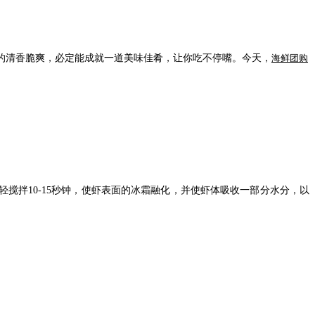
的清香脆爽，必定能成就一道美味佳肴，让你吃不停嘴。今天，
海鲜团购
轻搅拌
10-15
秒钟，使虾表面的冰霜融化，并使虾体吸收一部分水分，以