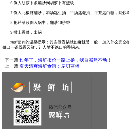
6.
倒入胡萝卜条煸炒到胡萝卜有些软
7.
倒入北极虾翻炒，加汤匙生抽、半汤匙老抽、半茶匙白糖，翻炒
8.
把芹菜段倒入锅中，翻炒
10
秒钟
9.
撒上香菜，出锅
海鲜团购
的温馨提示：其实做香锅就如麻辣烫一般，加入什么完全
做出一锅既香又鲜，让人赞不绝
口的香锅来。
下一篇:
过年了，海鲜报价一路上扬，我自岿然不动！
上一篇:
夏天清爽海鲜食谱：扇贝蒸蛋