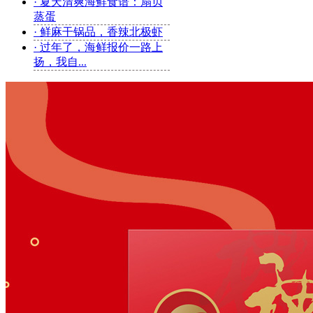
· 夏天清爽海鲜食谱：扇贝
蒸蛋
· 鲜麻干锅品，香辣北极虾
· 过年了，海鲜报价一路上
扬，我自...