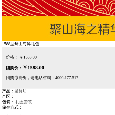
1588型舟山海鲜礼包
价格：
￥1588.00
￥1588.00
团购价：
团购惊喜价，请电话咨询：4000-177-517
产品：
聚鲜坊
产区：
包装：
礼盒套装
储存方式：