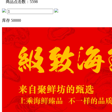
商品点击数：5598
库存 50000