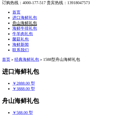
订购热线：
4000-177-517
贵宾热线：
13918047573
首页
进口海鲜礼包
舟山海鲜礼包
海鲜牛排礼包
牛羊肉礼包
菌菇礼包
海鲜新闻
联系我们
首页
经典海鲜礼包
1588型舟山海鲜礼包
>
>
进口海鲜礼包
￥2888.00
型
￥3888.00
型
舟山海鲜礼包
￥588.00
型