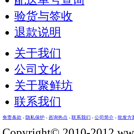
验货与签收
退款说明
关于我们
公司文化
关于聚鲜坊
联系我们
免责条款
-
隐私保护
-
咨询热点
-
联系我们
-
公司简介
-
批发方
Copyright©
2010-2012 www