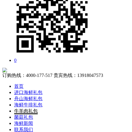
0
订购热线：
4000-177-517
贵宾热线：
13918047573
首页
进口海鲜礼包
舟山海鲜礼包
海鲜牛排礼包
牛羊肉礼包
菌菇礼包
海鲜新闻
联系我们