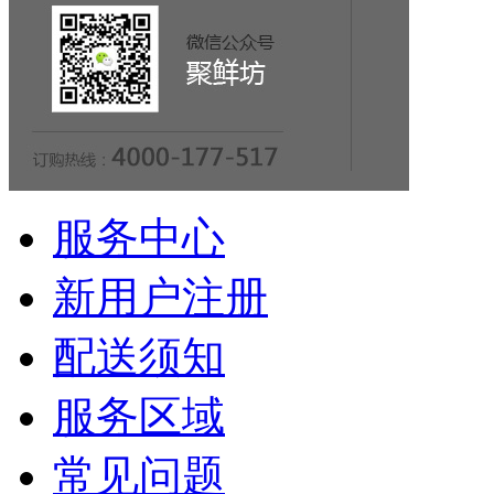
服务中心
新用户注册
配送须知
服务区域
常见问题