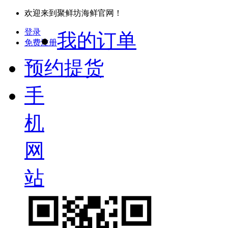
欢迎来到聚鲜坊海鲜官网！
登录
我的订单
免费注册
预约提货
手
机
网
站