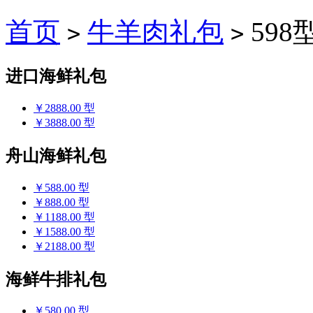
首页
牛羊肉礼包
59
>
>
进口海鲜礼包
￥2888.00
型
￥3888.00
型
舟山海鲜礼包
￥588.00
型
￥888.00
型
￥1188.00
型
￥1588.00
型
￥2188.00
型
海鲜牛排礼包
￥580.00
型