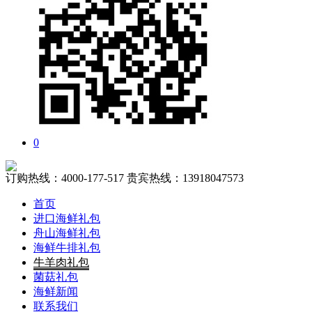
0
订购热线：
4000-177-517
贵宾热线：
13918047573
首页
进口海鲜礼包
舟山海鲜礼包
海鲜牛排礼包
牛羊肉礼包
菌菇礼包
海鲜新闻
联系我们