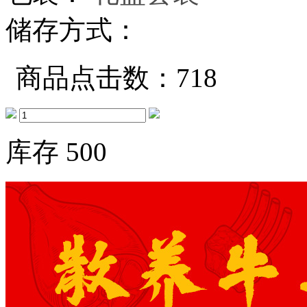
储存方式：
商品点击数：718
库存 500