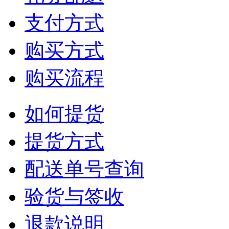
支付方式
购买方式
购买流程
如何提货
提货方式
配送单号查询
验货与签收
退款说明