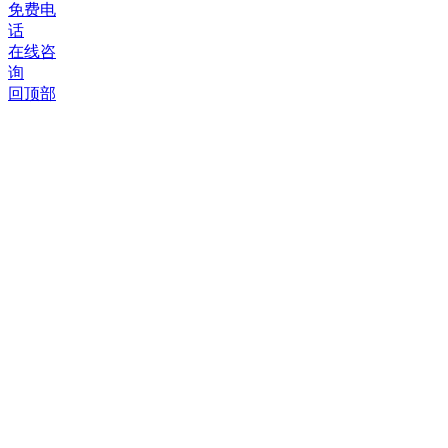
©
免费电
2012-
话
2026
在线咨
聚
询
鲜
回顶部
坊
版
权
所
有，
并
保
留
所
有
权
利。
聚
鲜
坊
海
鲜