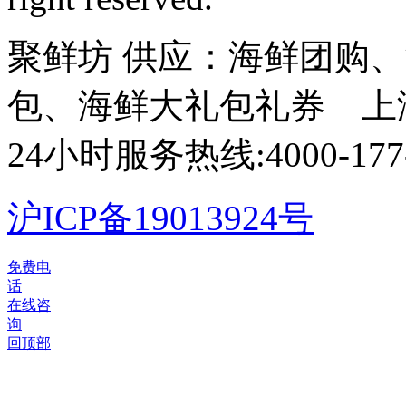
聚鲜坊 供应：海鲜团购
包、海鲜大礼包礼券 上
24小时服务热线:4000-177-
沪ICP备19013924号
©
免费电
2012-
话
2026
在线咨
聚
询
鲜
回顶部
坊
版
权